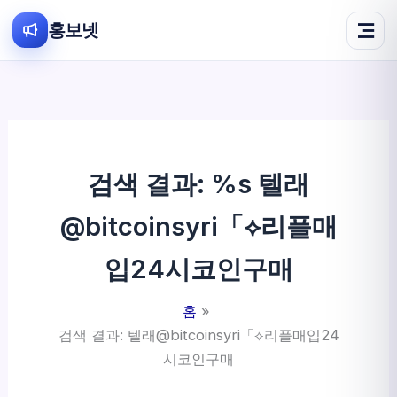
홍보넷
콘
텐
츠
로
건
검색 결과: %s
텔래
너
뛰
@bitcoinsyri「⟡리플매
기
입24시코인구매
홈
검색 결과: 텔래@bitcoinsyri「⟡리플매입24
시코인구매