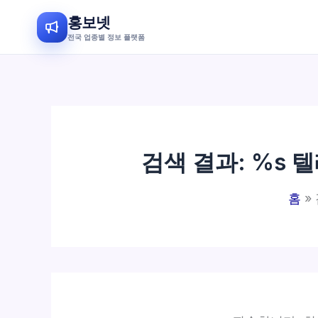
홍보넷
전국 업종별 정보 플랫폼
콘
텐
츠
로
건
검색 결과: %s
텔
너
뛰
홈
기