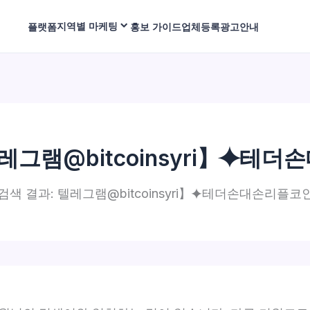
지역별 마케팅
플랫폼
홍보 가이드
업체등록
광고안내
레그램@bitcoinsyri】⯌테
검색 결과: 텔레그램@bitcoinsyri】⯌테더손대손리플