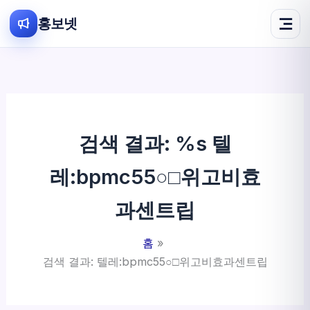
홍보넷
콘
텐
츠
로
건
검색 결과: %s
텔
너
뛰
레:bpmc55○□위고비효
기
과센트립
홈
검색 결과: 텔레:bpmc55○□위고비효과센트립