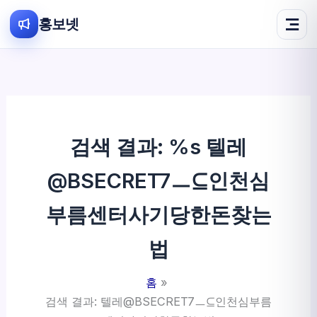
홍보넷
콘
텐
츠
로
건
검색 결과: %s
텔레
너
뛰
@BSECRET7ㅡ⊆인천심
기
부름센터사기당한돈찾는
법
홈
검색 결과: 텔레@BSECRET7ㅡ⊆인천심부름