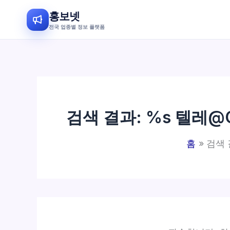
홍보넷
전국 업종별 정보 플랫폼
콘
텐
츠
로
건
검색 결과: %s
텔레@C
너
뛰
홈
검색 
기