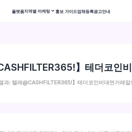
지역별 마케팅
플랫폼
홍보 가이드
업체등록
광고안내
ASHFILTER365ǃ】테더
결과: 텔레@CASHFILTER365ǃ】테더코인비대면거래