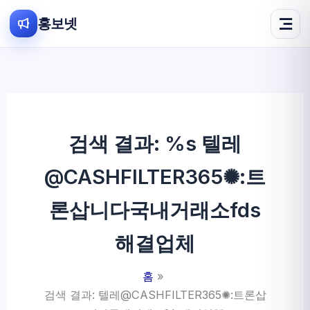
홍보넷
콘
텐
츠
로
건
검색 결과: %s
텔레
너
뛰
@CASHFILTER365✺:트
기
론삽니다국내거래소fds
해결업체
홈
검색 결과: 텔레@CASHFILTER365✺:트론삽