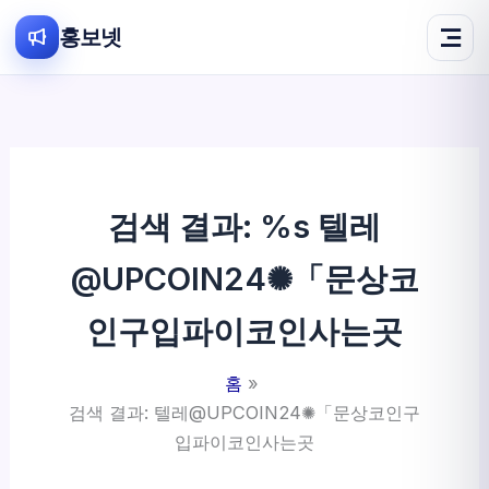
홍보넷
콘
텐
츠
로
건
검색 결과: %s
텔레
너
뛰
@UPCOIN24✺「문상코
기
인구입파이코인사는곳
홈
검색 결과: 텔레@UPCOIN24✺「문상코인구
입파이코인사는곳