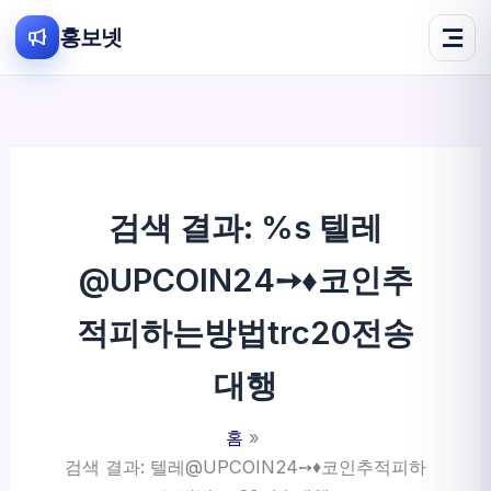
홍보넷
콘
텐
츠
로
건
검색 결과: %s
텔레
너
뛰
@UPCOIN24➙♦코인추
기
적피하는방법trc20전송
대행
홈
검색 결과: 텔레@UPCOIN24➙♦코인추적피하