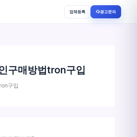
업체등록
광고문의
인구매방법tron구입
ron구입