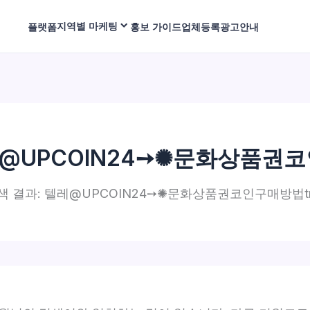
지역별 마케팅
플랫폼
홍보 가이드
업체등록
광고안내
@UPCOIN24➙✺문화상품권코
색 결과: 텔레@UPCOIN24➙✺문화상품권코인구매방법t