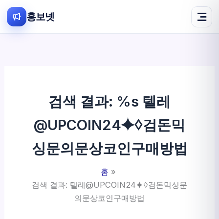
홍보넷
콘
텐
츠
로
건
검색 결과: %s
텔레
너
뛰
@UPCOIN24⯌♢검돈믹
기
싱문의문상코인구매방법
홈
검색 결과: 텔레@UPCOIN24⯌♢검돈믹싱문
의문상코인구매방법