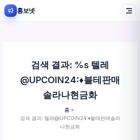
홍보넷
콘
텐
츠
로
건
검색 결과: %s
텔레
너
뛰
@UPCOIN24:♦블테판매
기
솔라나현금화
홈
검색 결과: 텔레@UPCOIN24:♦블테판매솔라
나현금화