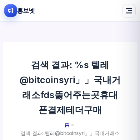
홍보넷
콘
텐
츠
로
건
검색 결과: %s
텔레
너
뛰
@bitcoinsyri」」국내거
기
래소fds뚫어주는곳휴대
폰결제테더구매
홈
검색 결과: 텔레@bitcoinsyri」」국내거래소