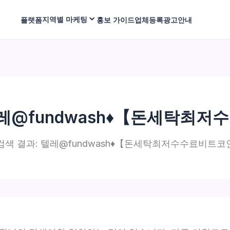
지역별 마케팅
플랫폼
홍보 가이드
업체등록
광고안내
레@fundwash♦【돈세탁최
검색 결과: 텔레@fundwash♦【돈세탁최저수수료비트