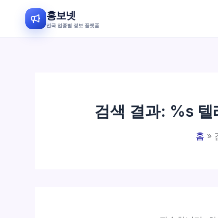
홍보넷
전국 업종별 정보 플랫폼
콘
텐
츠
로
건
검색 결과: %s
텔
너
뛰
홈
기