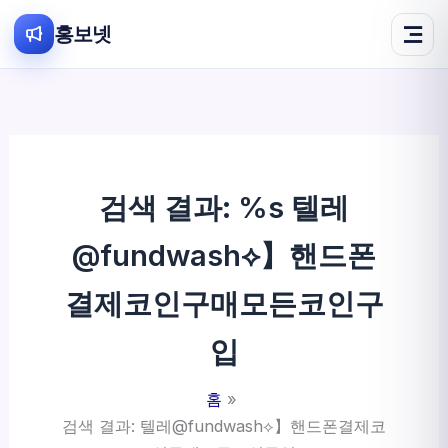
홍보넷
콘
텐
츠
로
건
검색 결과: %s
텔레
너
뛰
@fundwash⟡】핸드폰
기
결제코인구매모든코인구
입
홈
검색 결과: 텔레@fundwash⟡】핸드폰결제코